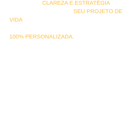
ENCONTRA
CLAREZA E ESTRATÉGIA
PARA
COMEÇAR A REALIZAR
SEU PROJETO DE
VIDA
, SEM FÓRMULAS PRONTAS, COM
ESCUTA E ENCANTAMENTO, DE FORMA
100% PERSONALIZADA.